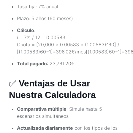
Tasa fija: 7% anual
Plazo: 5 años (60 meses)
Cálculo
:
i = 7% / 12 = 0.00583
Cuota = [20,000 × 0.00583 × (1.00583)^60] /
[(1.00583)60−1]=396.02€/mes
[(
1.00583
)
6
0
−
1
]
=
396
Total pagado
: 23,761.20€
✅
Ventajas de Usar
Nuestra Calculadora
Comparativa múltiple
: Simule hasta 5
escenarios simultáneos
Actualizada diariamente
con los tipos de los